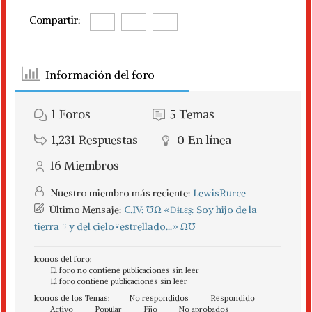
Compartir:
Información del foro
1
Foros
5
Temas
1,231
Respuestas
0
En línea
16
Miembros
Nuestro miembro más reciente:
LewisRurce
Último Mensaje:
C.IV: ℧Ω «𝙳ɨʟɛʂ: Soy hijo de la
tierra ⍤ y del cielo⍣estrellado...» Ω℧
Iconos del foro:
El foro no contiene publicaciones sin leer
El foro contiene publicaciones sin leer
Iconos de los Temas:
No respondidos
Respondido
Activo
Popular
Fijo
No aprobados