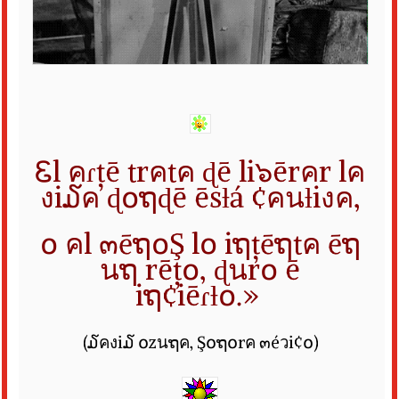
Ꮛl คɾțē trคtค ɖē li๖ērคr lค
งi໓ค ɖ໐ຖɖē ēsƚá ¢คนƚiงค,
໐
คl ๓ēຖ໐Ş
l໐ iຖțēຖtค ēຖ
นຖ rēț໐,
ɖนr໐ ē
iຖ¢iēɾƚ໐.»
(໓คงi໓ ໐zนຖค, Ş໐ຖ໐rค ๓éวi¢໐)