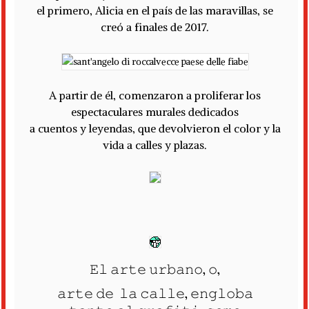
el primero, Alicia en el país de las maravillas, se
creó a finales de 2017.
A partir de él, comenzaron a proliferar los
espectaculares murales dedicados
a cuentos y leyendas, que devolvieron el color y la
vida a calles y plazas.
𝙴𝚕 𝚊𝚛𝚝𝚎 𝚞𝚛𝚋𝚊𝚗𝚘, 𝚘,
𝚊𝚛𝚝𝚎 𝚍𝚎 𝚕𝚊 𝚌𝚊𝚕𝚕𝚎, 𝚎𝚗𝚐𝚕𝚘𝚋𝚊