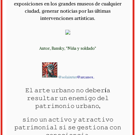
exposiciones en los grandes museos de cualquier
ciudad, generar noticias por las últimas
intervenciones artísticas.
Autor, Bansky, "Niña y soldado"
@solaireter
@arcanox.
𝙴𝚕 𝚊𝚛𝚝𝚎 𝚞𝚛𝚋𝚊𝚗𝚘 𝚗𝚘 𝚍𝚎𝚋𝚎𝚛í𝚊
𝚛𝚎𝚜𝚞𝚕𝚝𝚊𝚛 𝚞𝚗 𝚎𝚗𝚎𝚖𝚒𝚐𝚘 𝚍𝚎𝚕
𝚙𝚊𝚝𝚛𝚒𝚖𝚘𝚗𝚒𝚘 𝚞𝚛𝚋𝚊𝚗𝚘,
𝚜𝚒𝚗𝚘 𝚞𝚗 𝚊𝚌𝚝𝚒𝚟𝚘 𝚢 𝚊𝚝𝚛𝚊𝚌𝚝𝚒𝚟𝚘
𝚙𝚊𝚝𝚛𝚒𝚖𝚘𝚗𝚒𝚊𝚕 𝚜𝚒 𝚜𝚎 𝚐𝚎𝚜𝚝𝚒𝚘𝚗𝚊 𝚌𝚘𝚗