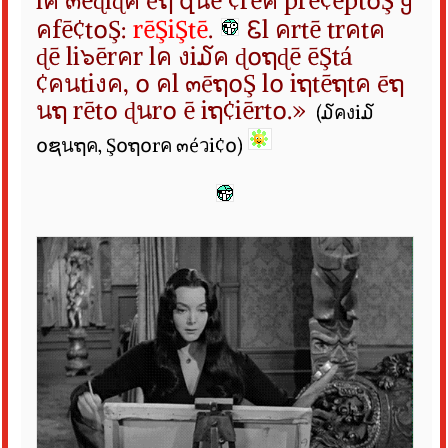
lค ๓ēɖiɖค
ēຖ զนē ¢rēค
prē¢ēpt໐Ş ყ
คfē¢t໐Ş:
rēŞiŞtē
.
Ꮛl คrtē trคtค
ɖē li๖ērคr lค งi໓ค ɖ໐ຖɖē ēŞtá
¢คนtiงค,
໐
คl ๓ēຖ໐Ş
l໐ iຖtēຖtค ēຖ
นຖ
rēt໐
ɖนr໐ ē iຖ¢iērt໐.»
(໓คงi໓
໐ຊนຖค, Ş໐ຖ໐rค ๓éวi¢໐)