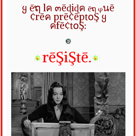
ყ ēຖ lค ๓ēɖiɖค
นē
ēຖ φ
¢rēค
prē¢ēpt໐Ş ყ
คfē¢t໐Ş:
rēŞiŞtē.