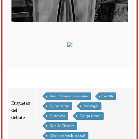
Arte urbano no es en vano
Graffiti
Etiquetas
Épicos versos
Psicología
del
Misticismo
Conejo blanco
debate
Gato de Cheshire
¡Que le corten la cabeza!