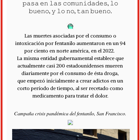
𝚙𝚊𝚜𝚊 𝚎𝚗 𝚕𝚊𝚜 𝚌𝚘𝚖𝚞𝚗𝚒𝚍𝚊𝚍𝚎𝚜, 𝚕𝚘
𝚋𝚞𝚎𝚗𝚘, 𝚢 𝚕𝚘 𝚗𝚘, 𝚝𝚊𝚗 𝚋𝚞𝚎𝚗𝚘.
Las muertes asociadas por el consumo o
intoxicación por fentanilo aumentaron en un 94
por ciento en norte américa, en el 2022.
La misma entidad gubernamental establece que
actualmente casi 200 estadounidenses mueren
diariamente por el consumo de ésta droga,
que empezó inicialmente a crear adictos en un
corto período de tiempo, al ser recetado como
medicamento para tratar el dolor.
Campaña crisis pandémica del fentanilo, San Francisco.