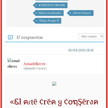
★CREER ES CREAR★
Haikus encadenados
¡Abrete Sésamo!
⍢Magia Potagia Ӫ
17 respuestas
29/04/2023 18:41
Amadellaves
(@amadellaves)
«Ꮛl คɾtē ¢rēค ყ ¢໐ຖŞērงค