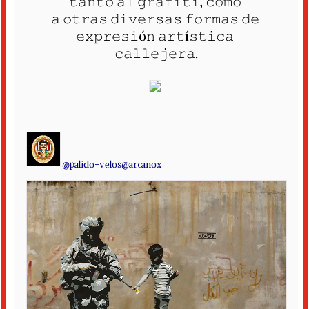
𝚝𝚊𝚗𝚝𝚘 𝚊𝚕 𝚐𝚛𝚊𝚏𝚒𝚝𝚒, 𝚌𝚘𝚖𝚘
𝚊 𝚘𝚝𝚛𝚊𝚜 𝚍𝚒𝚟𝚎𝚛𝚜𝚊𝚜 𝚏𝚘𝚛𝚖𝚊𝚜 𝚍𝚎
𝚎𝚡𝚙𝚛𝚎𝚜𝚒ó𝚗 𝚊𝚛𝚝í𝚜𝚝𝚒𝚌𝚊
𝚌𝚊𝚕𝚕𝚎𝚓𝚎𝚛𝚊
.
@palido-velos@arcanox