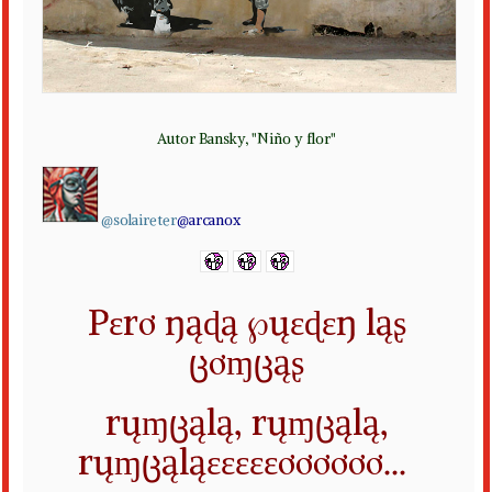
Autor Bansky, "Niño y flor"
@solaireter
@arcanox
Pɛrơ ŋąɖą ℘ųɛɖɛŋ ląʂ
ცơɱცąʂ
rųɱცąlą, rųɱცąlą,
rųɱცąląɛɛɛɛɛơơơơơơ...