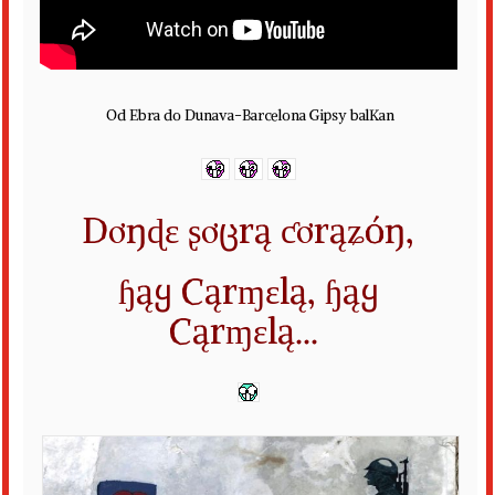
Od Ebra do Dunava-Barcelona Gipsy balKan
D
ơŋɖɛ ʂơცrą ƈơrąʑóŋ,
ɧąყ Cąrɱɛlą,
ɧąყ
Cąrɱɛlą
...