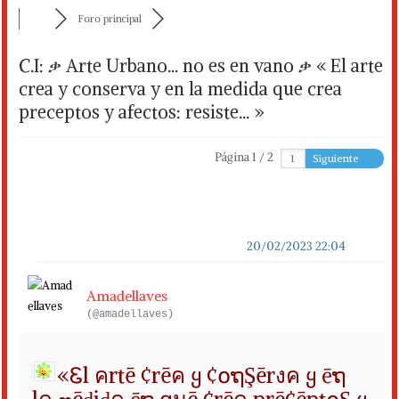
Foro principal
C.I: ቃ Arte Urbano... no es en vano ቃ « El arte
crea y conserva y en la medida que crea
preceptos y afectos: resiste... »
Página 1 / 2
Siguiente
20/02/2023 22:04
Amadellaves
(@amadellaves)
«Ꮛl คrtē ¢rēค ყ ¢໐ຖŞērงค
ყ ēຖ