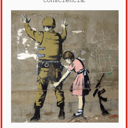
𝚌𝚘𝚗𝚜𝚌𝚒𝚎𝚗𝚌𝚒𝚊.