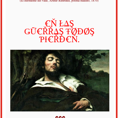
(El durmiente del valle, Arthur Rimbaud, poema maldito, 1870)
€Ň ŁΔŞ
ǤỮ€ŘŘΔŞ
ŦØĐØŞ
ƤƗ€ŘĐ€Ň.