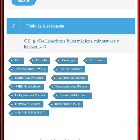
#
Título de la respuesta
C.II: ∯ «De Laberintos, hilos mágicos, minotauros y
héroes...» ∯
Mito
Filosofía
Psicología
Misticismo
Tarot evolutivo ♣ ♥ ♠ ♦
Salir del laberinto
Matrix Fake Reloaded
La Ilusión no ilumina
★Hilo de Ariadna★
Desaprender para Renacer
La Egregoriana Mariana
El sueño del lirio en ...
La Parca en su barca
Renacimiento (Ω℧)
♡웃유웃유웃유웃유♡