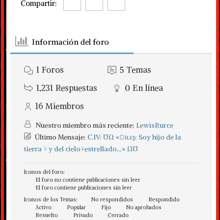
Compartir:
Información del foro
1
Foros
5
Temas
1,231
Respuestas
0
En línea
16
Miembros
Nuestro miembro más reciente:
LewisRurce
Último Mensaje:
C.IV: ℧Ω «𝙳ɨʟɛʂ: Soy hijo de la
tierra ⍤ y del cielo⍣estrellado...» Ω℧
Iconos del foro:
El foro no contiene publicaciones sin leer
El foro contiene publicaciones sin leer
Iconos de los Temas:
No respondidos
Respondido
Activo
Popular
Fijo
No aprobados
Resuelto
Privado
Cerrado